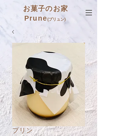
お菓子のお家
Prune
(プリュン)
プリン