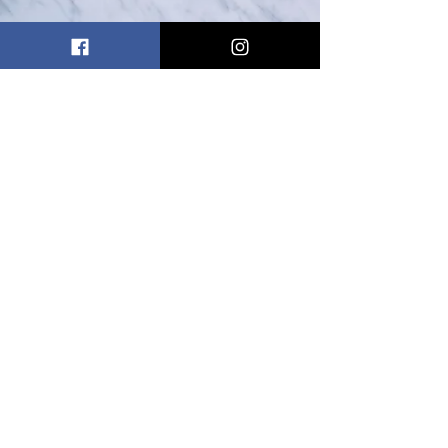
住所
東京都葛飾区立石5-12-10
© 2018 by Okashinoouchi Prune. Proudly
created with
Wix.com
ご注文について
・お支払いは現金またはPayPayのみとな
ります
・御予約は店頭または電話にて承りま
す（FAX不可）
・デコレーションケーキは3営業日前
迄に御予約下さい