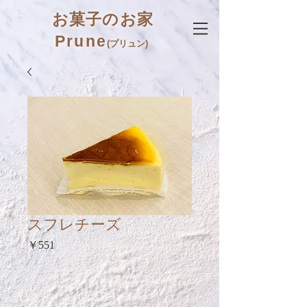
お菓子のお家
Prune
(プリュン)
スフレチーズ
価
￥551
格